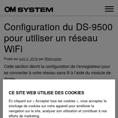
Aller
au
contenu
Configuration du DS-9500
pour utiliser un réseau
WiFi
Posté sur
avril 3, 2018
par
Webmaster
Cette section décrit la configuration de l'enregistreur pour
se connecter à votre réseau sans fil à l'aide du module de
dictée.
CE SITE WEB UTILISE DES COOKIES
En cliquant sur « Accepter tous les cookies », vous acceptez le
stockage de cookies sur votre appareil pour améliorer la
navigation sur le site, analyser son utilisation et contribuer à nos
efforts de marketing.