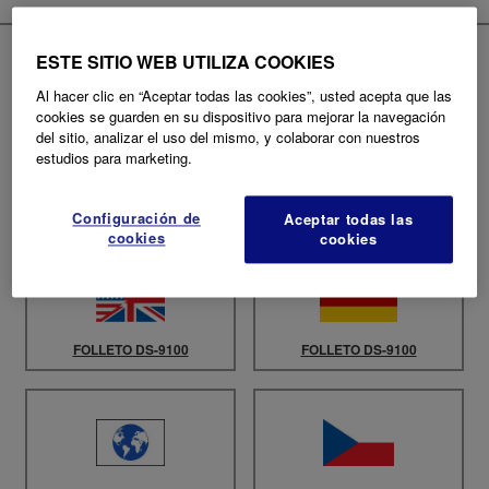
ESTE SITIO WEB UTILIZA COOKIES
Documentos del Producto
Al hacer clic en “Aceptar todas las cookies”, usted acepta que las
cookies se guarden en su dispositivo para mejorar la navegación
del sitio, analizar el uso del mismo, y colaborar con nuestros
estudios para marketing.
Seleccione el idioma
Configuración de
Aceptar todas las
cookies
cookies
FOLLETO DS-9100
FOLLETO DS-9100