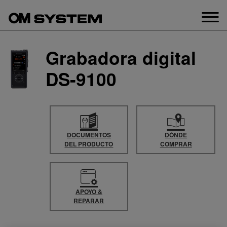
saltar
al
contenido
Grabadora digital
DS-9100
DOCUMENTOS
DÓNDE
DEL PRODUCTO
COMPRAR
APOYO &
REPARAR