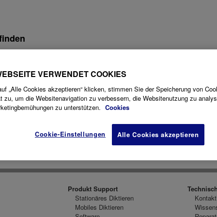
finden
WEBSEITE VERWENDET COOKIES
uf „Alle Cookies akzeptieren“ klicken, stimmen Sie der Speicherung von Coo
ürdiger Partner für medizinische, juristische, finanzielle, staa
t zu, um die Websitenavigation zu verbessern, die Websitenutzung zu analys
 die an Ihre individuellen Bedürfnisse angepasst werden können 
rketingbemühungen zu unterstützen.
Cookies
Finde einen Händler
Cookie-Einstellungen
Alle Cookies akzeptieren
Produkt Support
Technisc
Stationäres Diktieren
Kontakt
Mobiles Diktieren
Wissen
Software
Reparat