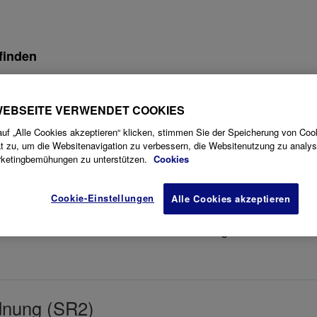
finden
Ordnerzuordnung
WEBSEITE VERWENDET COOKIES
uf „Alle Cookies akzeptieren“ klicken, stimmen Sie der Speicherung von Coo
t zu, um die Websitenavigation zu verbessern, die Websitenutzung zu analys
dnung (ODMS R8/R7)
rketingbemühungen zu unterstützen.
Cookies
8
 erfahren Sie, wie Sie einen Download-Ordner einem freigegeb
Cookie-Einstellungen
Alle Cookies akzeptieren
 Benutzern teilen können. Klicken Sie auf Extras > Optionen >
en soll. Klicken Sie in das Feld Pfad und fügen Sie den Netzwe
dnung (SR2)