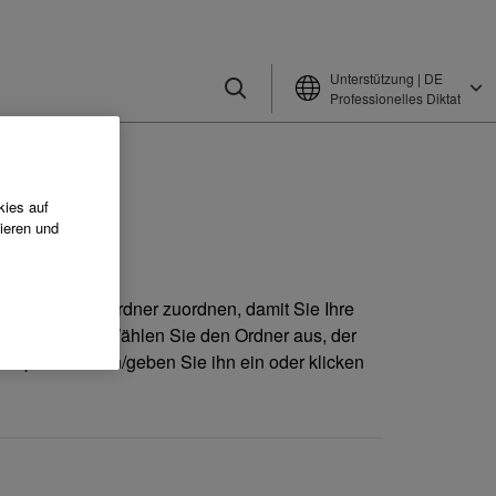
Unterstützung | DE
Professionelles Diktat
kies auf
ieren und
enen Netzwerkordner zuordnen, damit Sie Ihre
 Ordnerdesign. Wählen Sie den Ordner aus, der
rkpfad hier ein/geben Sie ihn ein oder klicken