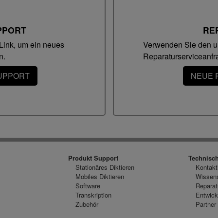
Jawohl
z:
PPORT
RE
Link, um ein neues
Verwenden Sie den un
n.
Reparaturserviceanfrag
SUPPORT
NEUE 
Produkt Support
Technisc
Stationäres Diktieren
Kontakt
Mobiles Diktieren
Wissen
Software
Reparat
Transkription
Entwick
Zubehör
Partner